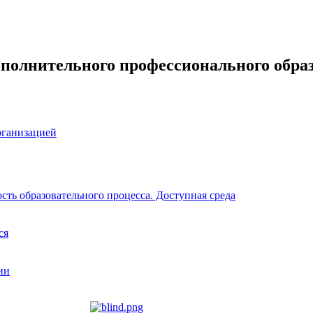
ополнительного профессионального обра
рганизацией
ть образовательного процесса. Доступная среда
ся
ии