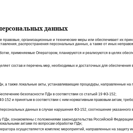
и персональных данных
е правовые, организационные и технические меры или обеспечивает их при
доставления, распространения персональных данных, а также от иных неправ
ботке, применяемые Оператором, планируются и реализуются в целях обесп
еделяет состав и перечень мер, необходимых и достаточных для обеспечения
Дн, а также локальные акты, устанавливающие процедуры, направленные н
еспечению безопасности ПДн в соответствии со статьей 19 ФЗ-152;
ФЗ-152 и принятым в соответствии с ним нормативным правовым актам, треб
 персональных данных в случае нарушения ФЗ-152, соотношение указанного
ПДн, ознакомлены с положениями законодательства Российской Федерации о
окальными актами по вопросам обработки ПДн;
ператора осуществляется комплекс мероприятий, направленных на защиту ин