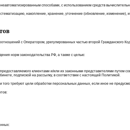
еавтоматизированным способами, с использованием средств вычислительной
истематизацию, накопление, хранение, уточнение (обновление, изменение), 
тов
отношений с Оператором, урегулированных частью второй Гражданского Коде
ения норм законодательства РФ, а также с целью:
, предоставляемого клиентами и/или их законными представителями путем с
бинете, подпиской на рассылку, в соответствии с настоящей Политикой.
м того требуют цели обработки персональных данных, если иное не предусм
тов:
анных: