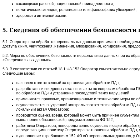
касающихся расовой, национальной принадлежности;
политических взглядов, религиозных или философских убеждений;
здоровья и интимной жизни.
5. Сведения об обеспечении безопасност
5.1. Оператор при обработке персональных данных принимает необходимы
доступа к ним, уничтожения, изменения, блокирования, копирования, пре
5.2. Меры по обеспечению безопасности персональных данных при их обра
«О персональных данных».
5.3. В соответствии со статьей 18.1 ФЗ-152 Оператор самостоятельно опр
следующие меры:
назначен ответственный за организацию обработки ПДн;
разработаны и внедрены локальные акты по вопросам обработки П
по обработке ПДн и устранение последствий таких нарушений;
применяются правовые, организационные и технические меры по об
осуществляется внутренний контроль соответствия обработки ПДн 
локальным актам Оператора;
проводится оценка вреда, который может быть причинен субъектам
выполнения обязанностей, предусмотренных ФЗ-152;
работники Оператора, непосредственно осуществляющие обработку 
определяющими политику Оператора в отношении обработки ПДн, л
в дополнение к требованиям 152-ФЗ «О персональных данных», у О