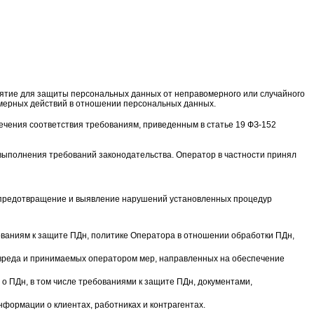
нятие для защиты персональных данных от неправомерного или случайного
омерных действий в отношении персональных данных.
ечения соответствия требованиям, приведенным в статье 19 ФЗ-152
 выполнения требований законодательства. Оператор в частности принял
а предотвращение и выявление нарушений установленных процедур
ованиям к защите ПДн, политике Оператора в отношении обработки ПДн,
 вреда и принимаемых оператором мер, направленных на обеспечение
 ПДн, в том числе требованиями к защите ПДн, документами,
формации о клиентах, работниках и контрагентах.